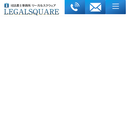
コ
ナ
ン
ビ
テ
ゲ
ン
ー
ツ
シ
へ
ョ
ス
ン
過払い金請求の実例1
キ
に
ッ
移
プ
動
ホーム
解決実例集
過払い金請求の実例1
最終更新日: 2026年3月1日
25年返済でも訴訟により過払い金735万円を回収
した実例
過払い金請求の実例 ケース1
返済し続けた25年──実は「払いすぎ」だった借金。息子夫
婦の後押しで見つけた過払い金