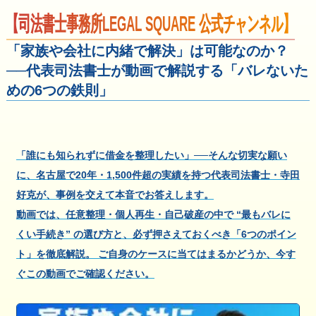
【司法書士事務所LEGAL SQUARE 公式チャンネル】
「家族や会社に内緒で解決」は可能なのか？
──代表司法書士が動画で解説する「バレないた
めの6つの鉄則」
「誰にも知られずに借金を整理したい」──そんな切実な願い
に、名古屋で20年・1,500件超の実績を持つ代表司法書士・寺田
好克が、事例を交えて本音でお答えします。
動画では、任意整理・個人再生・自己破産の中で “最もバレに
くい手続き” の選び方と、必ず押さえておくべき「6つのポイン
ト」を徹底解説。 ご自身のケースに当てはまるかどうか、今す
ぐこの動画でご確認ください。