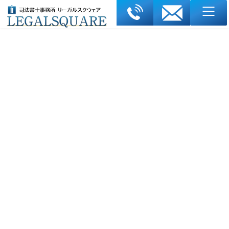
コ
ナ
ン
ビ
テ
ゲ
ン
ー
ツ
シ
へ
ョ
ス
ン
債務整理早急度チェック
キ
に
ッ
移
プ
動
ホーム
債務整理早急度チェック
最終更新日: 2026年2月28日
【匿名1分】債務整理・任意整理の無料診断！司法書
士が早急度をチェック
債務整理が必要か60秒で診断｜名古屋の司法書士が実績1,500
件超の無料チェック！
「借金を抱えているけど、今すぐ債務整理の手続きをするべきな
のか分からない…」
「返済を続けているけど、このままで大丈夫？」