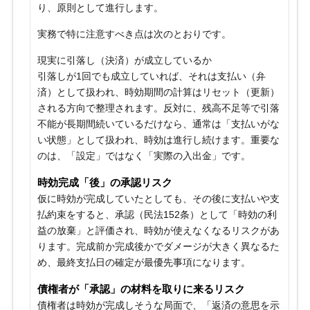
り、原則として進行します。
実務で特に注意すべき点は次のとおりです。
現実に引落し（決済）が成立しているか
引落しが1回でも成立していれば、それは支払い（弁
済）として扱われ、時効期間の計算はリセット（更新）
される方向で整理されます。反対に、残高不足等で引落
不能が長期間続いているだけなら、通常は「支払いがな
い状態」として扱われ、時効は進行し続けます。重要な
のは、「設定」ではなく「実際の入出金」です。
時効完成「後」の承認リスク
仮に時効が完成していたとしても、その後に支払いや支
払約束をすると、承認（民法152条）として「時効の利
益の放棄」と評価され、時効が使えなくなるリスクがあ
ります。完成前か完成後かでダメージが大きく異なるた
め、最終支払日の確定が最優先事項になります。
債権者が「承認」の材料を取りに来るリスク
債権者は時効が完成しそうな局面で、「返済の意思を示