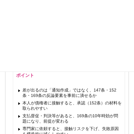
本人確認の流れで、現在の住所や勤務先情報を更新
してしまう
「確認書」「和解書」などに署名・押印してしまう
善意で少額（数百円〜数千円）でも振り込んでしま
う
実務上、時効援用は「通知を出す前」に勝負が決まって
いることが少なくありません。まずは"自爆の芽"を摘む
ことが最優先です。
ポイント
差が出るのは「通知作成」ではなく、147条・152
条・169条の反論要素を事前に潰せるか
本人が債権者に接触すると、承認（152条）の材料を
取られやすい
支払督促・判決等があると、169条の10年時効が問
題になり、前提が変わる
専門家に依頼すると、接触リスクを下げ、失敗原因