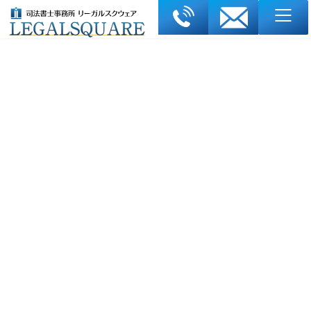
コ
ナ
ン
ビ
テ
ゲ
ン
ー
ツ
シ
へ
ョ
債務整理のQ＆A
ス
ン
キ
に
（消滅時効 41～50）
ッ
移
プ
動
ホーム
債務整理Q＆A
債務整理のQ＆A（消滅時効 41～50）
最終更新日: 2026年6月27日
消滅時効Q&A｜信用情報（ブラックリスト）への影
響と援用後の正しい判断基準
「時効援用をしたら、信用情報（いわゆるブラックリスト）は ど
のように扱われ、いつ整理されるのか？」
「自分で通知を出す場合と専門家に依頼する場合で、判断や結果
にどのような差が生じるのか？」
こうした
"消滅時効の成立後" に生じる信用情報の扱いや手続
き結果に関する疑問
を、実際の相談事例に基づきQ&A形式で整