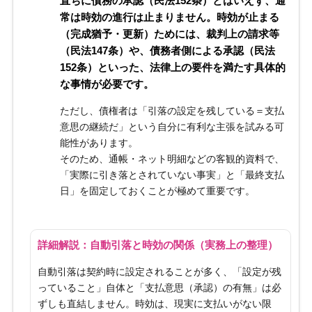
直ちに債務の承認（民法152条）とはいえず、通
常は時効の進行は止まりません。時効が止まる
（完成猶予・更新）ためには、裁判上の請求等
（民法147条）や、債務者側による承認（民法
152条）といった、法律上の要件を満たす具体的
な事情が必要です。
ただし、債権者は「引落の設定を残している＝支払
意思の継続だ」という自分に有利な主張を試みる可
能性があります。
そのため、通帳・ネット明細などの客観的資料で、
「実際に引き落とされていない事実」と「最終支払
日」を固定しておくことが極めて重要です。
詳細解説：自動引落と時効の関係（実務上の整理）
自動引落は契約時に設定されることが多く、「設定が残
っていること」自体と「支払意思（承認）の有無」は必
ずしも直結しません。時効は、現実に支払いがない限