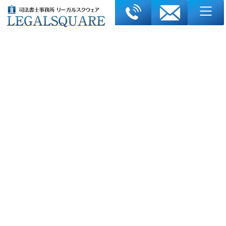
コ
ナ
ン
ビ
テ
ゲ
ン
ー
ツ
シ
へ
ョ
債務整理のQ＆A
ス
ン
キ
に
（自己破産 21～30）
ッ
移
プ
動
ホーム
債務整理Q＆A
債務整理のQ＆A（自己破産 21～30）
最終更新日: 2026年6月20日
自己破産とは？流れ・審査・生活への影響をわかり
やすく解説
自己破産は「終わり」ではない。再出発を現実にするための実務
理解
自己破産は、「借金がゼロになる手続き」という表面的な理解だ
けでは、その本質を正しく捉えることはできません。実務の現場
では、「何が残り、何が失われるのか」「手続きはどのように進