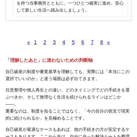
を持つ当事務所とともに、一つひとつ確実に進め、安心
して新しい生活へ踏み出しましょう。
«
1
2
3
4
5
6
7
8
»
「理解したあと」に迷わないための判断軸
自己破産の制度や審査基準を理解しても、実際には「本当にこの
選択でいいのか」と迷う場面は必ず出てきます。
任意整理や個人再生との違い、どのタイミングでどの手続きを選
ぶべきか、そして無理なく生活を続けられるラインはどこか
――。
重要なのは、制度を知ることではなく、「今の自分の状況で現実
的に続けられるか」を見極めることです。
自己破産が最適なケースもあれば、他の手続きの方が安定するケ
ースもあります。ここから先は、自分に合った解決ルートを整理