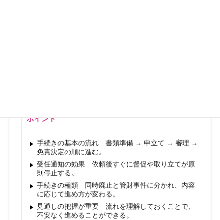
「同時廃止」または「管財事件」に分かれ、裁判所
の確認手続きを経て進行します。問題がなければ免
責が認められ、借金の支払義務はなくなります。
手続きは段階的に進むため、流れを理解しておくこ
とで不安を大きく減らすことができます。当事務所
では、状況に応じた進め方を丁寧にご案内していま
す。
ポイント
手続きの基本の流れ 書類準備 → 申立て → 審理 →
免責決定の順に進む。
受任通知の効果 依頼後すぐに督促や取り立てが原
則停止する。
手続きの種類 同時廃止と管財事件に分かれ、内容
に応じて進め方が変わる。
見通しの把握が重要 流れを理解しておくことで、
不安なく進めることができる。